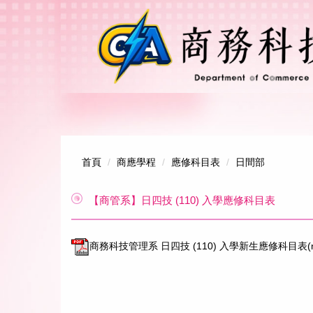
跳
到
主
要
內
容
區
首頁
商應學程
應修科目表
日間部
【商管系】日四技 (110) 入學應修科目表
商務科技管理系 日四技 (110) 入學新生應修科目表(ne