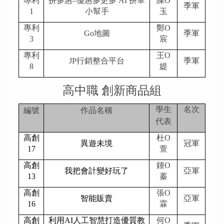
專利
拚多惠–優惠多更多 AI 拚單
陳O
季軍
1
小幫手
玉
專利
鄭O
Go地圖
季軍
3
宸
專利
王O
JP行銷整合平台
季軍
8
媞
高中職 創新商品組
學生
名次
編號
作品名稱
代表
高創
杜O
異遊未境
冠軍
17
萱
高創
鍾O
我把會計變好玩了
亞軍
13
蓁
高創
張O
智能販賣
亞軍
16
霖
高創
利用AI人工智慧打造優質教
何O