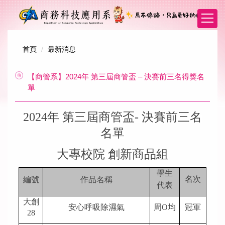
跳
到
主
要
內
首頁
最新消息
容
區
【商管系】2024年 第三屆商管盃 – 決賽前三名得獎名
單
2024年 第三屆商管盃- 決賽前三名
名單
大專校院 創新商品組
學生
名次
編號
作品名稱
代表
大創
安心呼吸除濕氣
周O均
冠軍
28