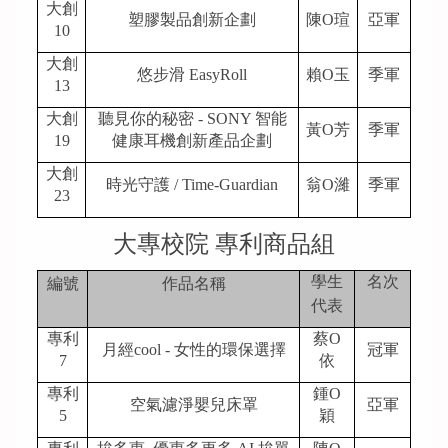
大創
塑膠製品創新企劃
陳O瑄
亞軍
10
大創
悠步滑 EasyRoll
賴O玉
季軍
13
大創
聽見你的秘密 - SONY 智能
黃O芳
季軍
19
健康耳機創新產品企劃
大創
時光守護 / Time-Guardian
翁O濰
季軍
23
大專校院 專利商品組
學生
名次
編號
作品名稱
代表
專利
蔡O
月經cool - 女性的環保選擇
冠軍
7
依
專利
鍾O
空氣濾淨嬰兒床罩
亞軍
5
穎