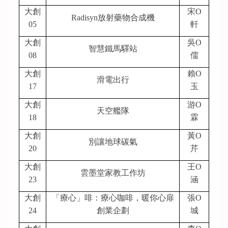
大創
宋O
Radisyn
放射藥物合成機
05
軒
大創
吳O
智慧鐵馬驛站
08
儒
大創
賴O
滑電出行
17
玉
大創
游O
天空艦隊
18
霖
大創
黃O
別讓地球碳氣
20
芹
大創
王O
雲墨堂家教工作坊
23
涵
大創
「療心」啡：療心咖啡，暖你心扉
張O
24
創業企劃
城