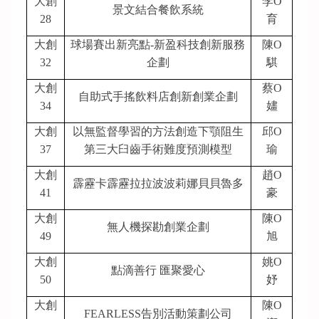
大創
李O
景文結合餐飲系統
28
育
大創
球場賽出新亮點-新盈科技創新服務
陳O
32
企劃
騏
大創
蔡O
自助式手搖飲料店創新創業企劃
34
嫿
大創
以無監督學習的方法創造下顎阻生
邱O
37
第三大臼齒手術難度預測模型
瑜
大創
趙O
霹靂卡霹靂拉拉波波莉娜貝貝魯多
41
豪
大創
陳O
無人機探勘創業企劃
49
旭
大創
姚O
點滴善行 匯聚愛心
50
妤
大創
陳O
FEARLESS
告別活動策劃公司