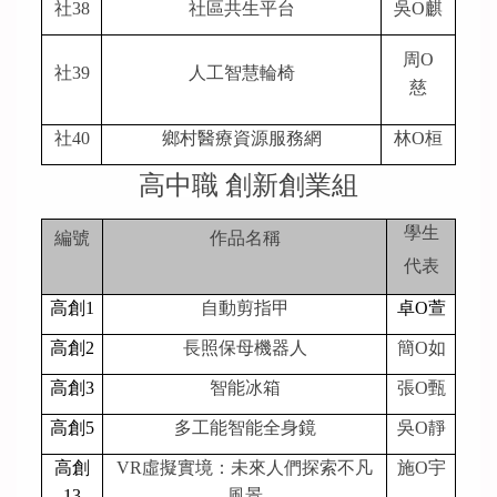
社38
社區共生平台
吳O麒
周O
社39
人工智慧輪椅
慈
社40
鄉村醫療資源服務網
林O桓
高中職 創新創業組
學生
編號
作品名稱
代表
高創1
自動剪指甲
卓O萱
高創2
長照保母機器人
簡O如
高創3
智能冰箱
張O甄
高創5
多工能智能全身鏡
吳O靜
高創
VR
虛擬實境：未來人們探索不凡
施O宇
13
風景