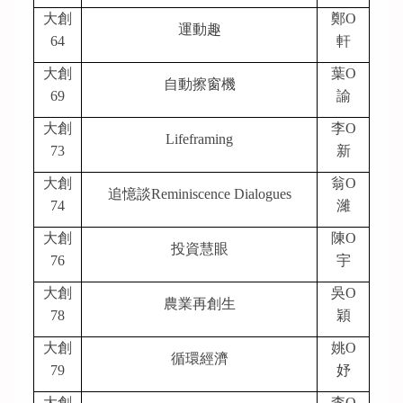
大創
鄭O
運動趣
64
軒
大創
葉O
自動擦窗機
69
諭
大創
李O
Lifeframing
73
新
大創
翁O
追憶談Reminiscence Dialogues
74
濰
大創
陳O
投資慧眼
76
宇
大創
吳O
農業再創生
78
穎
大創
姚O
循環經濟
79
妤
大創
李O