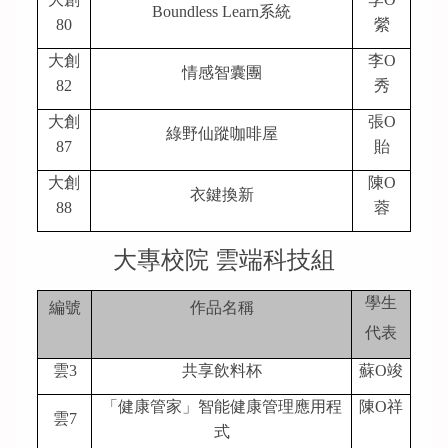
Boundless Learn
系統
80
縈
大創
李O
情感智囊團
82
秀
大創
張O
綠野仙蹤咖啡屋
87
貽
大創
陳O
衣鍵換新
88
蓉
大專校院 雲端科技組
學生
編號
作品名稱
代表
雲3
共享飲料杯
蘇O竣
「健康管家」智能健康管理應用程
陳O祥
雲7
式