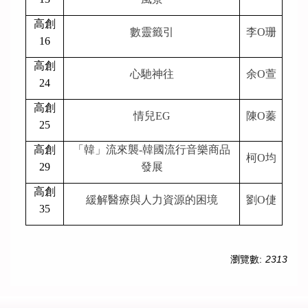
高創
數靈籤引
李O珊
16
高創
心馳神往
余O萱
24
高創
情兒EG
陳O蓁
25
高創
「韓」流來襲-韓國流行音樂商品
柯O均
29
發展
高創
緩解醫療與人力資源的困境
劉O倢
35
瀏覽數:
2313