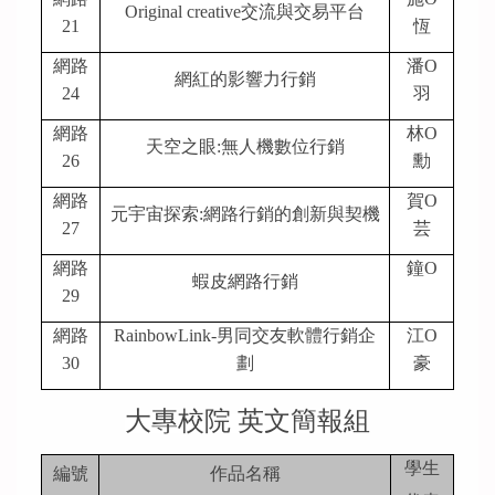
Original creative
交流與交易平台
21
恆
網路
潘O
網紅的影響力行銷
24
羽
網路
林O
天空之眼:無人機數位行銷
26
勳
網路
賀O
元宇宙探索:網路行銷的創新與契機
27
芸
網路
鐘O
蝦皮網路行銷
29
網路
RainbowLink-
男同交友軟體行銷企
江O
30
劃
豪
大專校院 英文簡報組
學生
編號
作品名稱