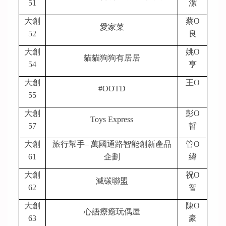
51
潔
大創
蔡O
愛家菜
52
良
大創
姚O
貓貓狗狗有居居
54
亨
大創
王O
#OOTD
55
大創
彭O
Toys Express
57
哲
大創
旅行幫手– 萬國通路智能創新產品
管O
61
企劃
緯
大創
祝O
滅碳聯盟
62
智
大創
陳O
心語療癒玩偶屋
63
豪