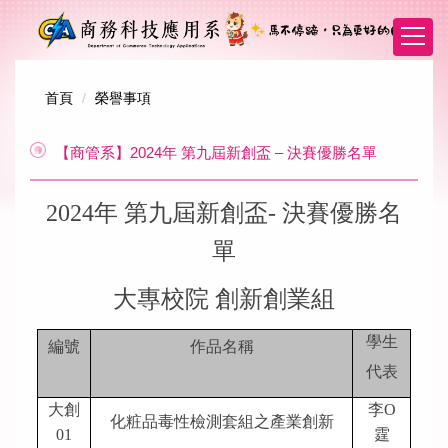
跳
到
主
要
內
首頁
榮譽事項
容
區
【商管系】2024年 第九屆新創盃 – 決賽優勝名單
2024
年 第九屆新創盃- 決賽優勝名
單
大專校院 創新創業組
學生
編號
作品名稱
代表
大創
李O
化粧品毒性檢測套組之產業創新
01
霆