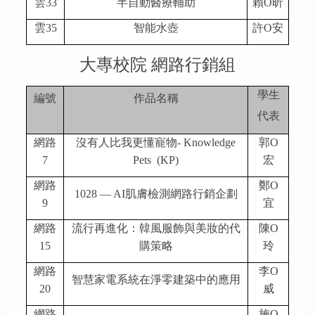
雲33
半自動醫療輔助
賴O昕
雲35
智能水壺
許O安
大專校院 網路行銷組
學生
編號
作品名稱
代表
網路
沒有人比我更懂寵物- Knowledge
郭O
7
Pets (KP)
宏
網路
鄭O
1028 — AI
肌膚檢測網路行銷企劃
9
宜
網路
流行再進化：韓風服飾與美妝的代
陳O
15
購策略
玲
網路
李O
智慧家電系統在淨零建築中的應用
20
威
網路
施O