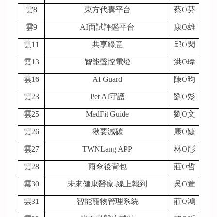
雲8
東方代購平台
蔡O芬
雲9
AI
面試評鑑平台
康O雄
雲11
共享綠意
邱O閑
雲13
智能聲控電燈
洪O瑋
雲16
AI Guard
陳O昀
雲23
Pet AI
守護
劉O彣
雲25
MedFit Guide
劉O文
雲26
揪要減碳
康O婕
雲27
TWNLang APP
林O彤
雲28
雨傘後背包
莊O哲
雲30
未來健康醫療-線上報到
吳O萱
雲31
智能寵物管理系統
莊O鴻