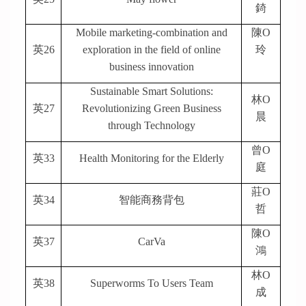
錡
Mobile marketing-combination and
陳O
英26
exploration in the field of online
玲
business innovation
Sustainable Smart Solutions:
林O
英27
Revolutionizing Green Business
晨
through Technology
曾O
英33
Health Monitoring for the Elderly
庭
莊O
英34
智能商務背包
哲
陳O
英37
CarVa
鴻
林O
英38
Superworms To Users Team
成