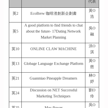
代表
黃O
英2
EcoBrew
咖啡渣創新企劃書
浩
A good platform to find friends to chat
吳O
英5
about the future- 17Dating Network
融
Market Planning
洪O
英10
ONLINE CLAW MACHINE
淇
黃O
英13
Globage Language Exchange Platform
慈
林O
英21
Guanmiao Pineapple Dreamers
妤
Discussion on NET Successful
劉O
英24
Marketing Techniques
伶
吳O
英25
May flower