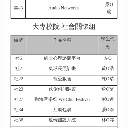
梁O
英43
Audio Networks
瑜
大專校院 社會關懷組
學生代
編號
作品名稱
表
社5
線上心理諮商平台
左O
社7
桌球長照計畫
黃O浩
社22
寵愛販售
陳O晴
社23
跌倒偵測裝置
詹O富
社27
嘸海音樂祭 We Chill Festival
彭O達
社34
互助包裹
張O瑜
社36
遠端照護系統
林O婷