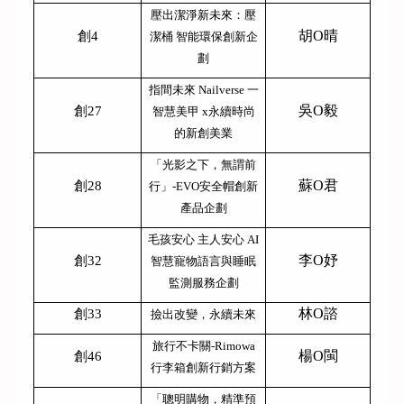
壓出潔淨新未來：壓
胡O晴
創4
潔桶 智能環保創新企
劃
指間未來 Nailverse 一
吳O毅
創27
智慧美甲 x永續時尚
的新創美業
「光影之下，無謂前
蘇O君
創28
行」-EVO安全帽創新
產品企劃
毛孩安心 主人安心 AI
李O妤
創32
智慧寵物語言與睡眠
監測服務企劃
林O諮
創33
撿出改變，永續未來
旅行不卡關-Rimowa
楊O閩
創46
行李箱創新行銷方案
「聰明購物，精準預