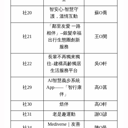
智安心-智慧守
社20
蘇O喬
護，溫情互動
「鄰里友愛 一路
相伴」--銀髮幸福
社21
王O閔
出行生態圈創新
服務
長輩不再獨來獨
社22
往–建構高齡獨居
吳O軒
生活服務平台
AI
智慧義步系統
社29
App——「智行康
高O菖
伴」
社30
焙伴
高O軒
社31
老是趣運動
謝O諺
Mediverse
｜友善
社34
陳O邑