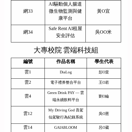
AI
驅動個人腸道
網33
微生物監測與健
黃O宜
康平台
Safe Rent AI
租屋
網34
吳OO米
安全評估
大專校院
雲端科技組
編號
作品名稱
學生代表
雲1
DiaLog
彭O棠
雲2
電子禮券整合平台
王O若
Green Drink PAY
— 雲
雲4
劉O綸
端永續飲料平台
My Driving God
吾駕
雲12
吳O憲
仙駕駛行為紀錄系統
雲14
GAIABLOOM
呂O葳