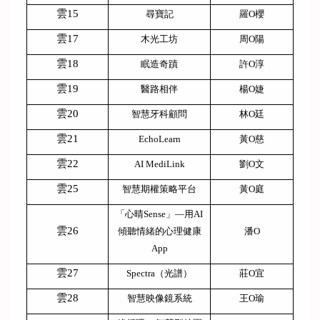
雲15
尋寶記
羅O櫻
雲17
木光工坊
周O陽
雲18
眠造奇蹟
許O淳
雲19
醫路相伴
楊O婕
雲20
智慧牙科顧問
林O廷
雲21
EchoLearn
黃O慈
雲22
AI MediLink
劉O文
雲25
智慧期權策略平台
黃O庭
「心晴Sense」—用AI
雲26
傾聽情緒的心理健康
潘O
App
雲27
Spectra
（光譜）
莊O宜
雲28
智慧映像鏡系統
王O瑜