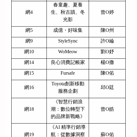
春童趣、夏養
網4
生、秋古蹟、冬
曾O婷
光影
網5
成億・好味集
陳O州
網9
StyleSync
許O綸
網10
WoMeow
劉O妤
網14
良心消費記帳家
楊O撒
網15
Fursafe
陳O佑
Toyota
創新移動
網16
邱O廷
服務企劃
《智慧行銷浪
網18
潮：數位轉型下
曾O皓
的品牌新戰略》
《AI 精準行銷導
網19
航：從數據洞察
蘇O佑