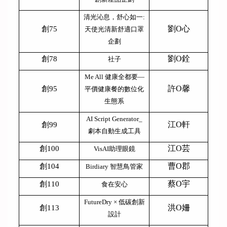
清光沁息，舒心如一:
劉O心
創75
天使光清新舒適口罩
企劃
劉O銓
創78
社子
Me All
健康全都要—
許O馨
創95
平價健康餐的數位化
生態系
AI Script Generator_
江O軒
創99
劇本自動生成工具
江O芸
創100
VisAI
助理眼鏡
曹O郡
創104
Birdiary
智慧鳥管家
蔡O宇
創110
食在安心
FutureDry
× 低碳創新
洪O姍
創113
設計