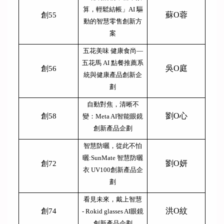
算，輕鬆結帳」AI 驅
蘇O蓉
創55
動的智慧零售創新方
案
五花美味 健康食尚—
五花馬 AI 點餐推薦系
吳O庭
創56
統與健康產品創新企
劃
自動對焦，清晰不
劉O心
創58
變：Meta AI智能眼鏡
創新產品企劃
智慧防曬，從此不怕
曬:SunMate 智慧防曬
劉O妍
創72
衣 UV100創新產品企
劃
看見未來，戴上智慧
洪O紋
創74
- Rokid glasses AI眼鏡
創新產品企劃