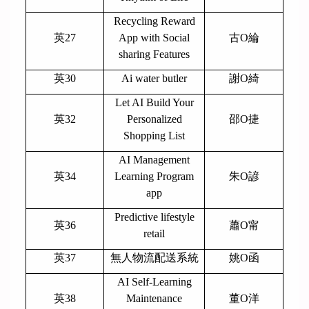
Recycling Reward
英27
App with Social
古O綸
sharing Features
英30
Ai water butler
謝O綺
Let AI Build Your
英32
Personalized
邵O捷
Shopping List
AI Management
英34
Learning Program
朱O諺
app
Predictive lifestyle
英36
蕭O甯
retail
英37
無人物流配送系統
姚O函
AI Self-Learning
英38
Maintenance
董O洋