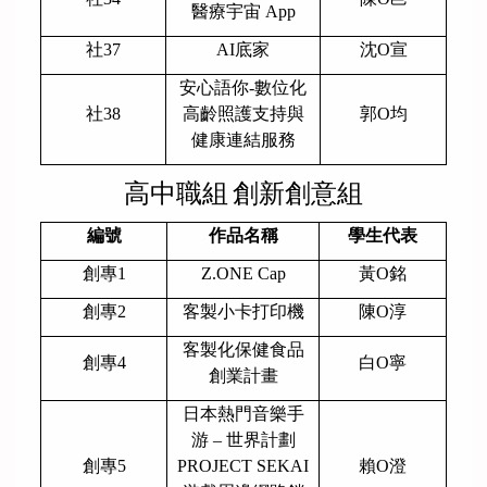
醫療宇宙 App
社37
AI
底家
沈O宣
安心語你-數位化
社38
高齡照護支持與
郭O均
健康連結服務
高中職組
創新創意組
編號
作品名稱
學生代表
創專1
Z.ONE Cap
黃O銘
創專2
客製小卡打印機
陳O淳
客製化保健食品
創專4
白O寧
創業計畫
日本熱門音樂手
游 – 世界計劃
創專5
PROJECT SEKAI
賴O澄