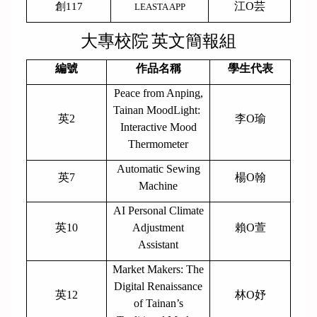
江O芸
創117
LEASTA APP
大專校院
英文簡報組
編號
作品名稱
學生代表
Peace from Anping,
Tainan MoodLight:
英2
李O瑜
Interactive Mood
Thermometer
Automatic Sewing
英7
楊O翰
Machine
AI Personal Climate
英10
Adjustment
賴O萱
Assistant
Market Makers: The
Digital Renaissance
英12
林O妤
of Tainan’s