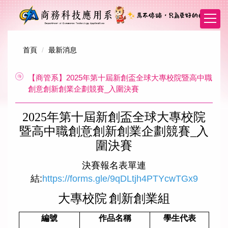
跳
到
主
要
內
首頁
最新消息
容
區
【商管系】2025年第十屆新創盃全球大專校院暨高中職
創意創新創業企劃競賽_入圍決賽
2025
年第十屆新創盃全球大專校院
暨高中職創意創新創業企劃競賽_入
圍決賽
決賽報名表單連
結:
https://forms.gle/9qDLtjh4PTYcwTGx9
大專校院
創新創業組
編號
作品名稱
學生代表