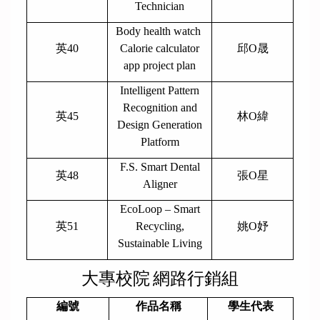
Technician
Body health watch
英40
Calorie calculator
邱O晟
app project plan
Intelligent Pattern
Recognition and
英45
林O緯
Design Generation
Platform
F.S. Smart Dental
英48
張O星
Aligner
EcoLoop – Smart
英51
Recycling,
姚O妤
Sustainable Living
大專校院
網路行銷組
編號
作品名稱
學生代表