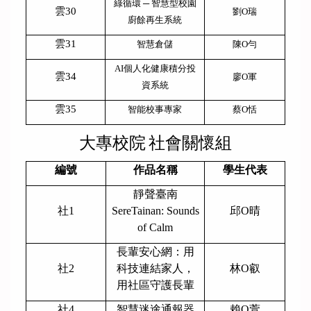
綠循環 ─ 智慧型校園
雲30
劉O瑞
廚餘再生系統
雲31
智慧倉儲
陳O勻
AI
個人化健康積分投
雲34
廖O軍
資系統
雲35
智能校事專家
蔡O恬
大專校院
社會關懷組
編號
作品名稱
學生代表
靜聲臺南
社1
SereTainan: Sounds
邱O晴
of Calm
長輩安心網：用
社2
科技連結家人，
林O叡
用社區守護長輩
社4
智慧迷途通報器
賴O萱