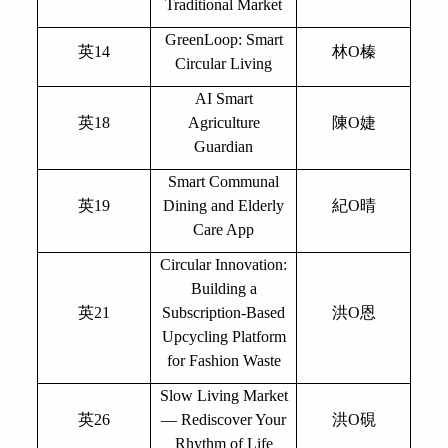
Traditional Market
GreenLoop: Smart
英14
林O榛
Circular Living
AI Smart
英18
Agriculture
陳O婕
Guardian
Smart Communal
英19
Dining and Elderly
紀O晴
Care App
Circular Innovation:
Building a
英21
Subscription-Based
洪O恩
Upcycling Platform
for Fashion Waste
Slow Living Market
英26
— Rediscover Your
洪O硯
Rhythm of Life