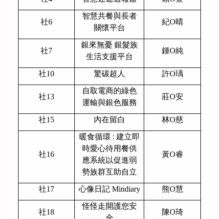
智慧共餐與長者
社6
紀O晴
關懷平台
銀來無憂 銀髮族
社7
鍾O純
生活支援平台
社10
驚碳超人
許O瑀
自取電商的綠色
社13
莊O安
運輸與銀色服務
社15
內在留白
林O慈
暖食循環 : 建立即
時愛心待用餐供
社16
黃O睿
應系統以促進弱
勢族群互助自立
社17
心像日記 Mindiary
熊O慧
怪怪走開護您安
社18
陳O琦
全