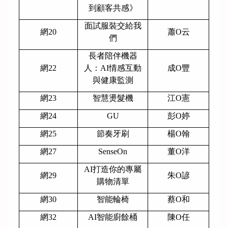
到顧客共感》
面試服裝交給我
網20
蕭O云
們
長者陪伴機器
網22
人：AI情感互動
成O豐
與健康監測
網23
智慧燙髮機
江O憲
網24
GU
彭O婷
網25
節奏牙刷
楊O翰
網27
SenseOn
董O洋
AI
打造你的專屬
網29
朱O諺
購物清單
網30
智能輪椅
蔡O和
網32
AI
智能廚餘桶
陳O任