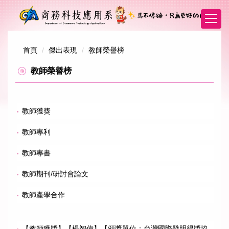
跳
到
主
要
內
首頁
傑出表現
教師榮譽榜
容
教師榮譽榜
區
教師獲獎
教師專利
教師專書
教師期刊/研討會論文
教師產學合作
【教師獲獎】【楊智偉】【頒獎單位：台灣國際發明得獎協