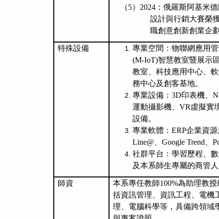
（
5
）
2024
：
俄羅斯阿基米德
設計與行銷大賽榮獲
職創意創新創業企劃
特殊設備
專業空間：
物聯網應用管
(M-IoT)智慧教室暨展示
教室、科技應用中心、軟
務中心及創客基地。
專業設備：
3D
印表機、
N
運動攝影機、
VR
虛擬實
設備。
專業軟體：
ERP
企業資源
Line@
、
Google Trend
、
P
社群平台：學習歷程、數
及本系師生專屬的商管人
師資
本系專任教師
100%
為助理教授
括資訊管理、資訊工程、電機
理、
電腦科學
等，具備跨領域
與專案證照。