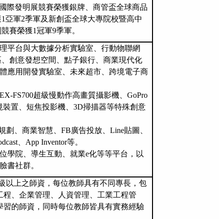
國際發明展競賽榮獲銀牌、商管盃全球商品
1亞軍2季軍及新創盃全球大專院校暨高中
競賽榮獲1冠軍9季軍。
理平台與大數據分析實驗室
、行動物聯網
區
、創意發想空間、點子銀行、商業現代化
體應用開發實驗室、未來超市、跨境電子商
EX-FS700
超級慢動作高畫質攝影機、
GoPro
境裝置、短焦投影機、
3D
掃描器等特殊創意
規劃、商業智慧、
FB
廣告投放、
Line
貼圖、
odcast
、
App Inventor
等。
位學院、導生互動、就業
e
化等等平台，以
臉書社群。
級以上之師資，每位教師具有不同專長，包
工程、企業管理、人資管理、工業工程管
學習的師資，同時每位教師皆具有實務經驗