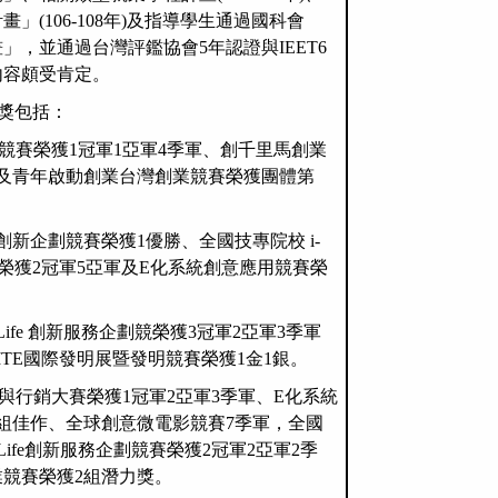
計畫
」
(106-108
年
)
及指導學生通過
國科會
畫」，並通過台灣評鑑協會5年認證與
IEET6
內容頗受肯定。
獎包括：
競賽榮獲
1
冠軍
1
亞軍
4
季軍、創千里馬創業
及青年啟動創業台灣創業競賽榮獲團體第
創新企劃競賽榮獲
1
優勝、全國技專院校
i-
榮獲
2
冠軍
5
亞軍及
E
化系統創意應用競賽榮
Life 創新服務企劃競榮獲3冠軍2亞軍3季軍
MTE國際發明展暨發明競賽榮獲1金1銀。
與行銷大賽榮獲1冠軍2亞軍3季軍、E化系統
組佳作、全球創意微電影競賽7季軍，全國
Life創新服務企劃競賽榮獲2冠軍2亞軍2季
競賽榮獲2組潛力獎。