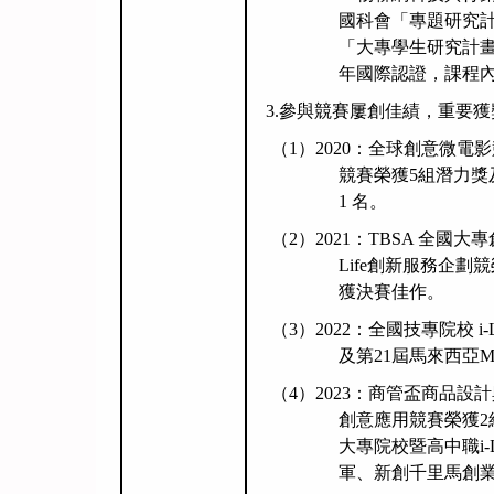
國科會
「
專題研究
「大專學生研究計
年國際認證，課程
3.
參與競賽屢創佳績，重要獲
（
1
）
2020
：全球創意微電影
競賽榮獲
5
組潛力獎
1
名。
（
2
）
2021
：
TBSA
全國大專
Life
創新服務企劃競
獲決賽佳作。
（
3
）
2022
：
全國技專院校 i-
及第21屆馬來西亞
（
4
）
2023
：
商管盃商品設計
創意應用競賽榮獲2
大專院校暨高中職i-
軍、新創千里馬創業