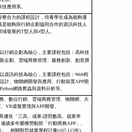
科技應用系。
與整合力的課程設計，培養學生成為能夠運
或是能夠與行銷企劃協同合作的資訊科技人
領域發展的
T
型人與
π
型人。
以行銷企劃為核心，主要課程包括：高科技
新企劃、雲端商務管理、服務創新、創意撰
以資訊科技為核心，主要課程包括：
Web
程
設計、物聯網開發與應用、行動裝置
APP
開
Python
網路爬蟲與資料分析
等
。
務、數位行銷、雲端商務管理、物聯網、大
慧、
VR
虛擬實境與
APP
開發。
具優良「三高」成果
-
證照數高、就業率
，連續多年榮獲勞動部
「行動商務APP」
、
銷
」
、相關類型
就業學程計畫
(107-115
年
)
、