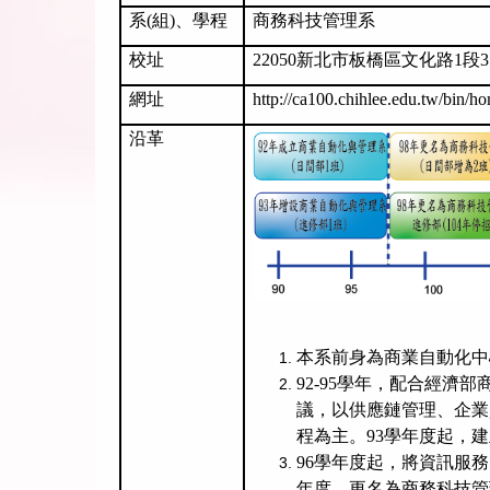
系
(
組
)
、學程
商務科技管理系
校址
22050
新北市板橋區文化路
1
段
3
網址
http://ca100.chihlee.edu.tw/bin/h
沿革
本系前身為商業自動化中
92-95
學年，配合經濟部
議，以供應鏈管理、企業
程為主。
93
學年度起，建
96
學年度起，將資訊服務
年度，更名為商務科技管