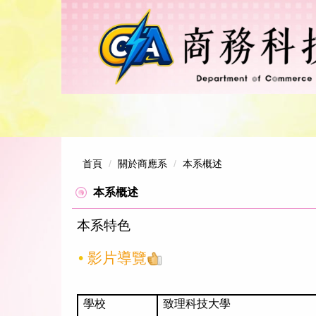
跳
到
主
要
內
容
區
首頁
關於商應系
本系概述
本系概述
本系特色
•
影片導覽
學校
致理科技大學