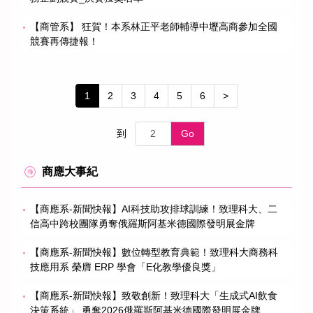
【商管系】 狂賀！本系林正平老師輔導中壢高商參加全國
競賽再傳捷報！
1
2
3
4
5
6
>
到
Go
商應大事紀
【商應系-新聞快報】AI科技助攻排球訓練！致理科大、二
信高中跨校團隊勇奪俄羅斯阿基米德國際發明展金牌
【商應系-新聞快報】數位轉型教育典範！致理科大商務科
技應用系 榮膺 ERP 學會「E化教學優良獎」
【商應系-新聞快報】致敬創新！致理科大「生成式AI飲食
決策系統」 勇奪2026俄羅斯阿基米德國際發明展金牌