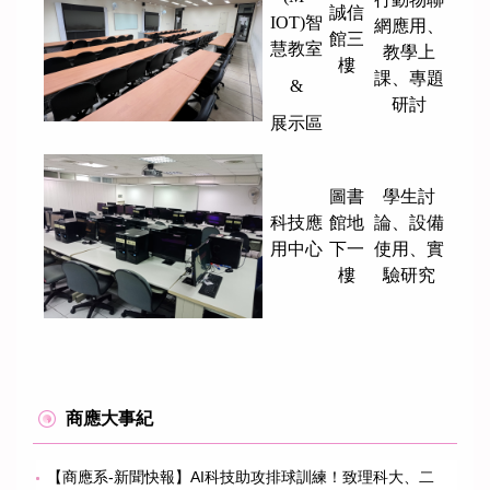
誠信
IOT)智
網應用、
館三
慧教室
教學上
樓
課、專題
&
研討
展示區
圖書
學生討
科技應
館地
論、設備
用中心
下一
使用、實
樓
驗研究
商應大事紀
【商應系-新聞快報】AI科技助攻排球訓練！致理科大、二