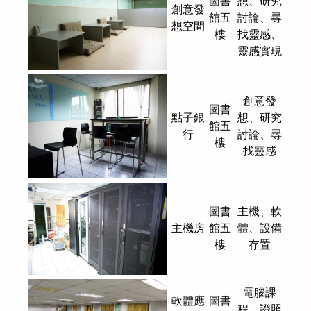
圖書
想、研究
創意發
館五
討論、尋
想空間
樓
找靈感、
靈感實現
創意發
圖書
點子銀
想、研究
館五
行
討論、尋
樓
找靈感
圖書
主機、軟
主機房
館五
體、設備
樓
存置
電腦課
軟體應
圖書
程、證照