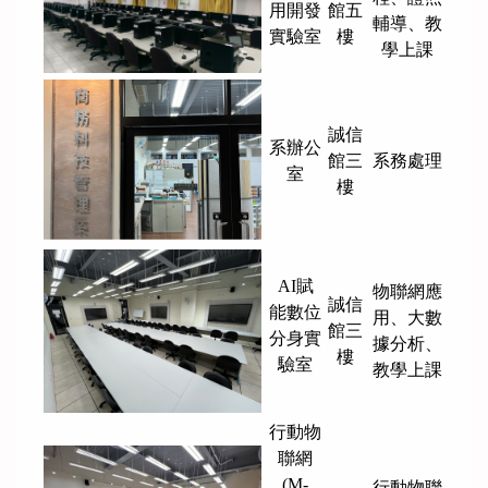
用開發
館五
輔導、
教
實驗室
樓
學上課
誠信
系辦公
館三
系務處理
室
樓
AI賦
物聯網應
誠信
能數位
用、大數
館三
分身實
據分析、
樓
驗室
教學上課
行動物
聯網
(M-
行動物聯