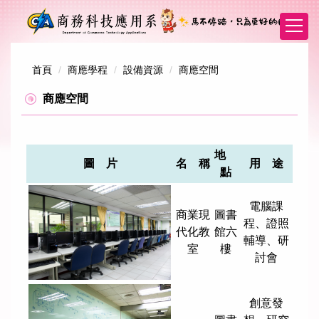
跳
到
主
要
內
首頁
商應學程
設備資源
商應空間
容
商應空間
區
地
圖 片
名 稱
用 途
點
電腦課
商業現
圖書
程、證照
代化教
館六
輔導、研
室
樓
討會
創意發