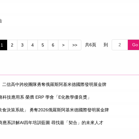
告
共
6
頁
到
Go
1
2
3
4
5
6
>
>>
大、二信高中跨校團隊勇奪俄羅斯阿基米德國際發明展金牌
科技應用系 榮膺 ERP 學會「E化教學優良獎」
飲食決策系統」 勇奪2026俄羅斯阿基米德國際發明展金牌
應系詳解AI四年培訓藍圖 尋找最「契合」的未來人才