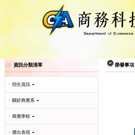
跳
到
主
要
內
容
區
資訊分類清單
榮譽事項
招生資訊
關於商應系
商應學程
傑出表現