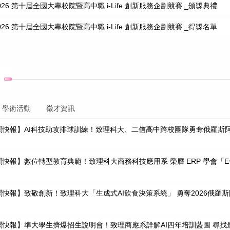
26 第十屆全國大專校院暨高中職 i-Life 創新服務企劃競賽 _頒獎典禮
26 第十屆全國大專校院暨高中職 i-Life 創新服務企劃競賽 _得獎名單
學術活動
徵才資訊
聞快報】AI科技助攻排球訓練！致理科大、二信高中跨校團隊勇奪俄羅斯
聞快報】數位轉型教育典範！致理科大商務科技應用系 榮膺 ERP 學會「
聞快報】致敬創新！致理科大「生成式AI飲食決策系統」 勇奪2026俄羅
聞快報】準大學生擠爆招生說明會！致理商應系詳解AI四年培訓藍圖 尋找